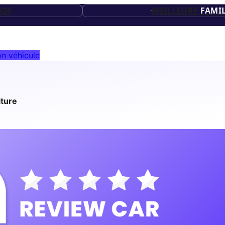
20
ES
026
MEILLEURE
FAMIL
ES
26
n véhicule
ES
iture