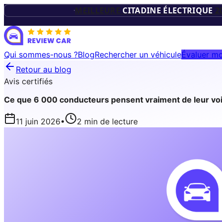
TROPHÉES D
MEILLEURE
CITADINE ÉLECTRIQUE
2
VÉHICUL
Qui sommes-nous ?
Blog
Rechercher un véhicule
Évaluer mo
Retour au blog
ÉLECTRIQU
Avis certifiés
Ce que 6 000 conducteurs pensent vraiment de leur vo
11 juin 2026
•
2
min de lecture