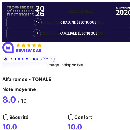
20
TROPHÉES DES
30 SEPTEMB
202
Votez jusqu'au
VÉHICULES
26
ÉLECTRIQUES
MEILLEURE
CITADINE ÉLECTRIQUE
2026
MEILLEURE
FAMILIALE ÉLECTRIQUE
2026
Qui sommes-nous ?
Blog
Image indisponible
Alfa romeo
-
TONALE
Note moyenne
8.0
/ 10
Sécurité
Confort
10.0
10.0