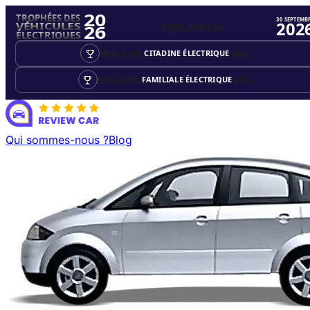
20
TROPHÉES DES
30 SEPTEMB
202
Votez jusqu'au
VÉHICULES
26
ÉLECTRIQUES
MEILLEURE
CITADINE ÉLECTRIQUE
2026
MEILLEURE
FAMILIALE ÉLECTRIQUE
2026
Qui sommes-nous ?
Blog