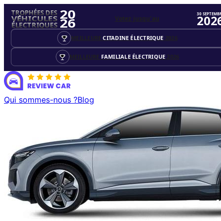
20
TROPHÉES DES
30 SEPTEMB
202
Votez jusqu'au
VÉHICULES
26
ÉLECTRIQUES
MEILLEURE
CITADINE ÉLECTRIQUE
2026
MEILLEURE
FAMILIALE ÉLECTRIQUE
2026
Qui sommes-nous ?
Blog