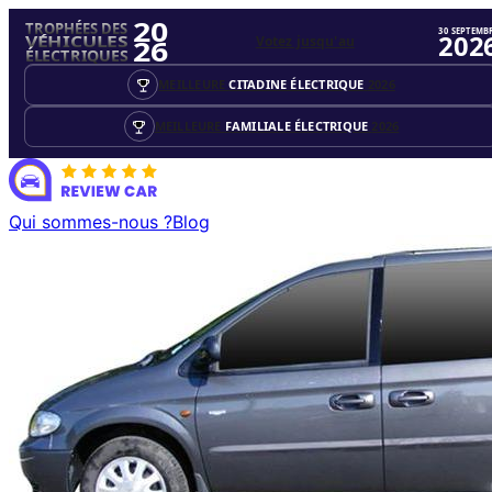
20
TROPHÉES DES
30 SEPTEMB
202
Votez jusqu'au
VÉHICULES
26
ÉLECTRIQUES
MEILLEURE
CITADINE ÉLECTRIQUE
2026
MEILLEURE
FAMILIALE ÉLECTRIQUE
2026
Qui sommes-nous ?
Blog