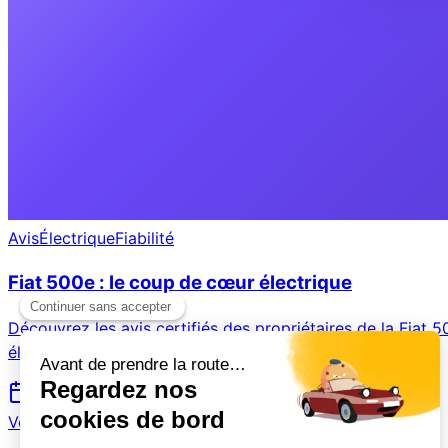
Avis
Électrique
Fiabilité
Fiat 500e : le coup de cœur électrique
Découvrez les avis certifiés des propriétaires de la Fiat 5
électrique.
15 juillet 2026
Voir plus →