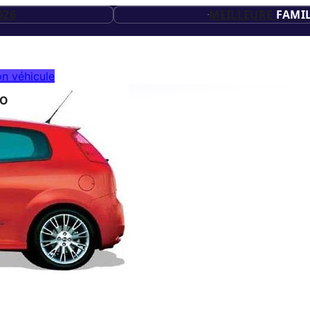
20
ES
026
MEILLEURE
FAMIL
ES
26
n véhicule
TO
ES