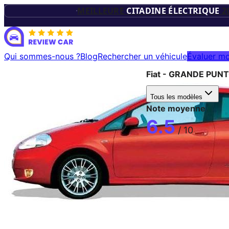
TROPHÉES D
MEILLEURE
CITADINE ÉLECTRIQUE
2
VÉHICUL
Qui sommes-nous ?
Blog
Rechercher un véhicule
Évaluer mo
Fiat
-
GRANDE PUN
ÉLECTRIQU
Tous les modèles
Note moyenne
6.5
/ 10