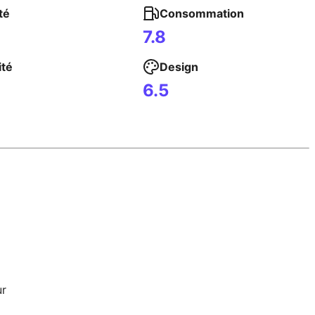
té
Consommation
7.8
ité
Design
6.5
ur