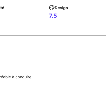
ité
Design
7.5
réable à conduire.