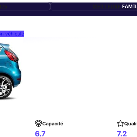
20
ES
026
MEILLEURE
FAMIL
ES
26
n véhicule
ES
Capacité
Quali
6.7
7.2