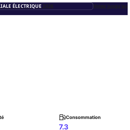
IALE ÉLECTRIQUE
2026
Votez jusqu'au
té
Consommation
7.3