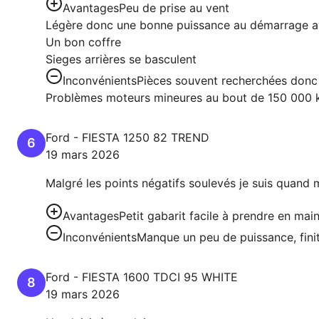
Avantages
Peu de prise au vent
Légère donc une bonne puissance au démarrage a
Un bon coffre
Sieges arrières se basculent
Inconvénients
Pièces souvent recherchées donc u
Problèmes moteurs mineures au bout de 150 000
Ford
-
FIESTA
1250 82 TREND
6
19 mars 2026
Malgré les points négatifs soulevés je suis quand 
Avantages
Petit gabarit facile à prendre en main
Inconvénients
Manque un peu de puissance, fini
Ford
-
FIESTA
1600 TDCI 95 WHITE
8
19 mars 2026