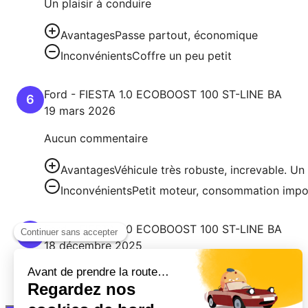
Un plaisir à conduire
Avantages
Passe partout, économique
Inconvénients
Coffre un peu petit
Ford
-
FIESTA
1.0 ECOBOOST 100 ST-LINE BA
6
19 mars 2026
Aucun commentaire
Avantages
Véhicule très robuste, increvable. Un
Inconvénients
Petit moteur, consommation import
Ford
-
FIESTA
1.0 ECOBOOST 100 ST-LINE BA
7
18 décembre 2025
Aucun commentaire