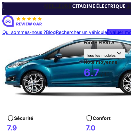
TROPHÉES D
MEILLEURE
CITADINE ÉLECTRIQUE
2
VÉHICUL
Qui sommes-nous ?
Blog
Rechercher un véhicule
Évaluer mo
Ford
-
FIESTA
ÉLECTRIQU
Tous les modèles
Note moyenne
6.7
/ 10
Sécurité
Confort
7.9
7.0