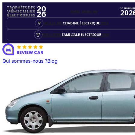
20
TROPHÉES DES
30 SEPTEMB
202
Votez jusqu'au
VÉHICULES
26
ÉLECTRIQUES
MEILLEURE
CITADINE ÉLECTRIQUE
2026
MEILLEURE
FAMILIALE ÉLECTRIQUE
2026
Qui sommes-nous ?
Blog