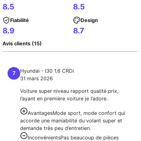
8.5
8.5
Fiabilité
Design
8.9
8.7
Avis clients (15)
Hyundai
-
I30
1.6 CRDi
7
31 mars 2026
Voiture super niveau rapport qualité prix,
l’ayant en première voiture je l’adore.
Avantages
Mode sport, mode confort qui
accorde une maniabilité du volant super et
demande très peu d’entretien.
Inconvénients
Pas beaucoup de pièces