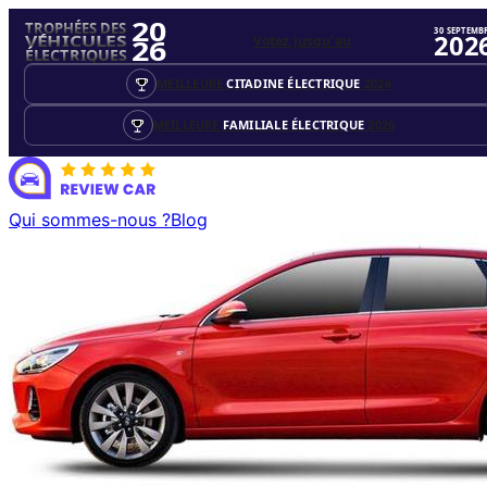
20
TROPHÉES DES
30 SEPTEMB
202
Votez jusqu'au
VÉHICULES
26
ÉLECTRIQUES
MEILLEURE
CITADINE ÉLECTRIQUE
2026
MEILLEURE
FAMILIALE ÉLECTRIQUE
2026
Qui sommes-nous ?
Blog