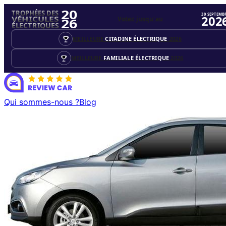
20
TROPHÉES DES
30 SEPTEMB
202
Votez jusqu'au
VÉHICULES
26
ÉLECTRIQUES
MEILLEURE
CITADINE ÉLECTRIQUE
2026
MEILLEURE
FAMILIALE ÉLECTRIQUE
2026
Qui sommes-nous ?
Blog