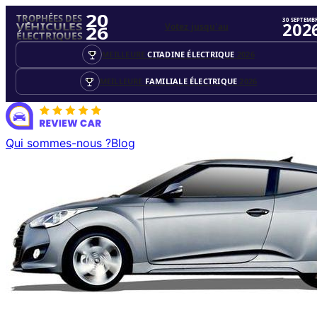
20
TROPHÉES DES
30 SEPTEMB
202
Votez jusqu'au
VÉHICULES
26
ÉLECTRIQUES
MEILLEURE
CITADINE ÉLECTRIQUE
2026
MEILLEURE
FAMILIALE ÉLECTRIQUE
2026
Qui sommes-nous ?
Blog