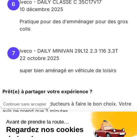
Iveco
-
DAILY
CLASSE C 35C17V17
6
10 décembre 2025
Pratique pour des d'emménager pour des gros
colis
Iveco
-
DAILY
MINIVAN 29L12 2.3 116 3.3T
7
22 octobre 2025
super bien aménagé en véhicule de loisirs
Prêt(e) à partager votre expérience ?
Aidez les autres conducteurs à faire le bon choix. Votre
avis ne prend que 2 minutes.
Évaluer mon véhicule en 2 minutes