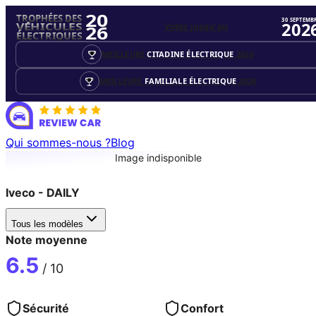
20
TROPHÉES DES
30 SEPTEMB
202
Votez jusqu'au
VÉHICULES
26
ÉLECTRIQUES
MEILLEURE
CITADINE ÉLECTRIQUE
2026
MEILLEURE
FAMILIALE ÉLECTRIQUE
2026
Qui sommes-nous ?
Blog
Image indisponible
Iveco
-
DAILY
Tous les modèles
Note moyenne
6.5
/ 10
Sécurité
Confort