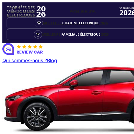
20
TROPHÉES DES
30 SEPTEMB
202
Votez jusqu'au
VÉHICULES
26
ÉLECTRIQUES
MEILLEURE
CITADINE ÉLECTRIQUE
2026
MEILLEURE
FAMILIALE ÉLECTRIQUE
2026
Qui sommes-nous ?
Blog