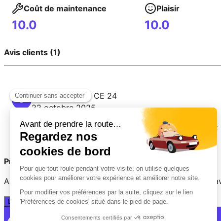
Coût de maintenance
Plaisir
10.0
10.0
Avis clients (1)
Mercedes
-
300
CE 24
9
22 octobre 2025
La classe, le confort le luxe et la sportivité le tou
Prêt(e) à partager votre expérience ?
Aidez les autres conducteurs à faire le bon choix. Votre a
Évaluer mon véhicule en 2 minutes