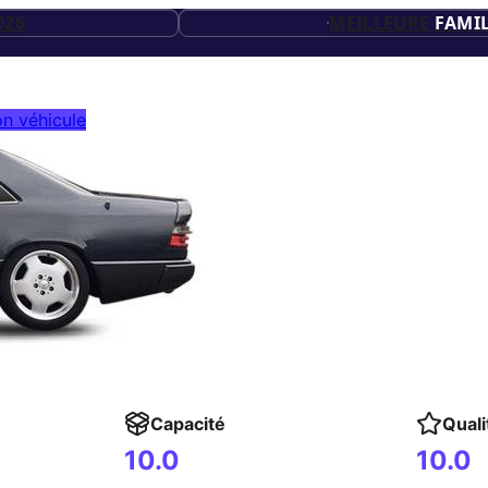
20
ES
026
MEILLEURE
FAMIL
ES
26
n véhicule
ES
Capacité
Quali
10.0
10.0