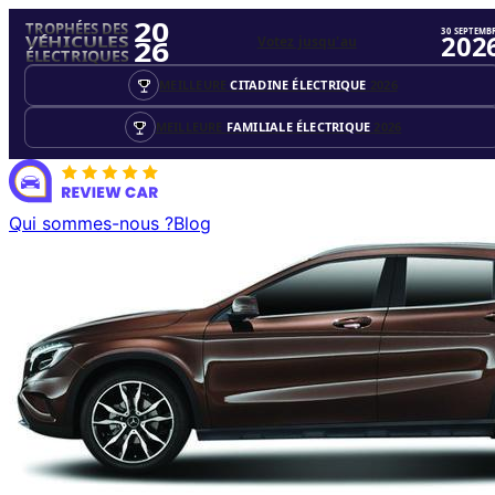
20
TROPHÉES DES
30 SEPTEMB
202
Votez jusqu'au
VÉHICULES
26
ÉLECTRIQUES
MEILLEURE
CITADINE ÉLECTRIQUE
2026
MEILLEURE
FAMILIALE ÉLECTRIQUE
2026
Qui sommes-nous ?
Blog