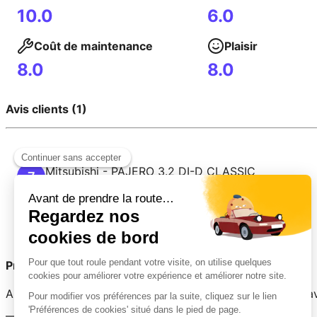
10.0
6.0
Coût de maintenance
Plaisir
8.0
8.0
Avis clients (1)
Mitsubishi
-
PAJERO
3.2 DI-D CLASSIC
7
17 octobre 2025
Aucun commentaire
Prêt(e) à partager votre expérience ?
Aidez les autres conducteurs à faire le bon choix. Votre a