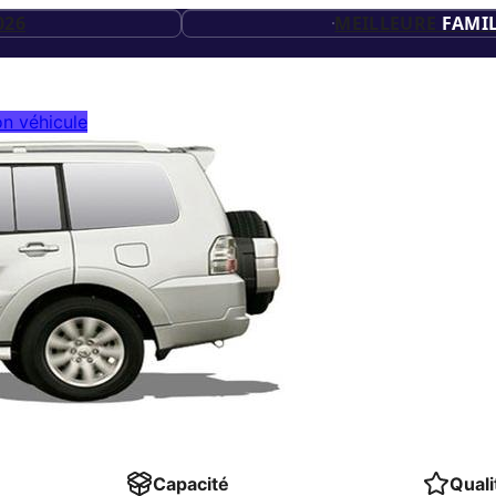
20
ES
026
MEILLEURE
FAMIL
ES
26
n véhicule
ES
Capacité
Quali