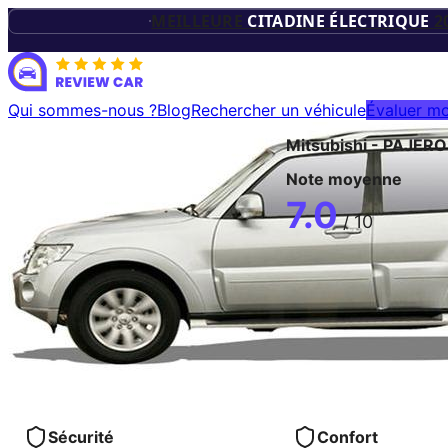
TROPHÉES D
MEILLEURE
CITADINE ÉLECTRIQUE
2
VÉHICUL
Qui sommes-nous ?
Blog
Rechercher un véhicule
Évaluer mo
Mitsubishi
-
PAJERO
ÉLECTRIQU
Note moyenne
7.0
/ 10
Sécurité
Confort