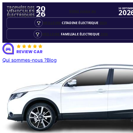
20
TROPHÉES DES
30 SEPTEMB
202
Votez jusqu'au
VÉHICULES
26
ÉLECTRIQUES
MEILLEURE
CITADINE ÉLECTRIQUE
2026
MEILLEURE
FAMILIALE ÉLECTRIQUE
2026
Qui sommes-nous ?
Blog