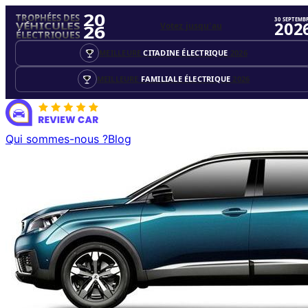
20
TROPHÉES DES
30 SEPTEMB
202
Votez jusqu'au
VÉHICULES
26
ÉLECTRIQUES
MEILLEURE
CITADINE ÉLECTRIQUE
2026
MEILLEURE
FAMILIALE ÉLECTRIQUE
2026
Qui sommes-nous ?
Blog