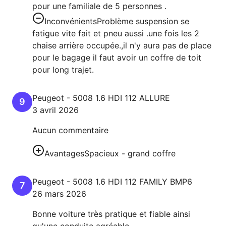
pour une familiale de 5 personnes .
Inconvénients
Problème suspension se
fatigue vite fait et pneu aussi .une fois les 2
chaise arrière occupée.,il n'y aura pas de place
pour le bagage il faut avoir un coffre de toit
pour long trajet.
Peugeot
-
5008
1.6 HDI 112 ALLURE
9
3 avril 2026
Aucun commentaire
Avantages
Spacieux - grand coffre
Peugeot
-
5008
1.6 HDI 112 FAMILY BMP6
7
26 mars 2026
Bonne voiture très pratique et fiable ainsi
qu'une conduite agréable