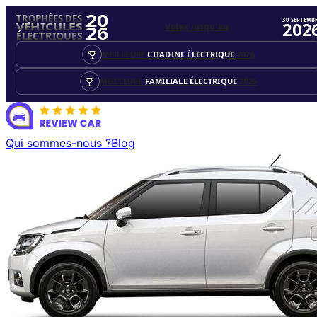
20
TROPHÉES DES
30 SEPTEMB
202
Votez jusqu'au
VÉHICULES
26
ÉLECTRIQUES
MEILLEURE
CITADINE ÉLECTRIQUE
2026
MEILLEURE
FAMILIALE ÉLECTRIQUE
2026
Qui sommes-nous ?
Blog