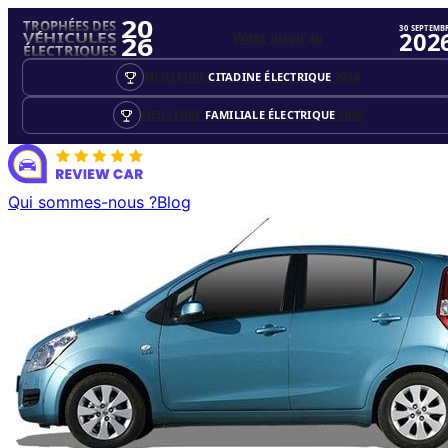
20
TROPHÉES DES
30 SEPTEMB
202
Votez jusqu'au
VÉHICULES
26
ÉLECTRIQUES
MEILLEURE
CITADINE ÉLECTRIQUE
2026
MEILLEURE
FAMILIALE ÉLECTRIQUE
2026
Qui sommes-nous ?
Blog