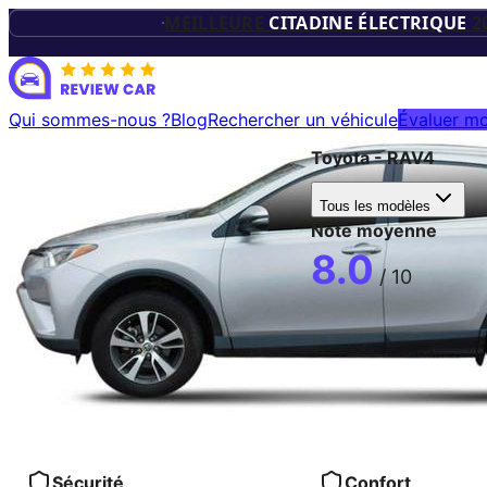
TROPHÉES D
MEILLEURE
CITADINE ÉLECTRIQUE
2
VÉHICUL
Qui sommes-nous ?
Blog
Rechercher un véhicule
Évaluer mo
Toyota
-
RAV4
ÉLECTRIQU
Tous les modèles
Note moyenne
8.0
/ 10
Sécurité
Confort