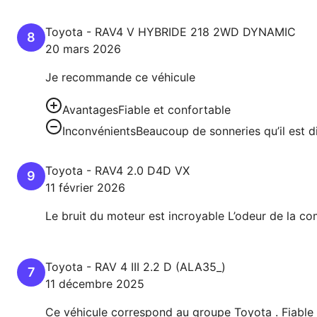
Toyota
-
RAV4 V
HYBRIDE 218 2WD DYNAMIC
8
20 mars 2026
Je recommande ce véhicule
Avantages
Fiable et confortable
Inconvénients
Beaucoup de sonneries qu’il est di
Toyota
-
RAV4
2.0 D4D VX
9
11 février 2026
Le bruit du moteur est incroyable L’odeur de la c
Toyota
-
RAV 4 III
2.2 D (ALA35_)
7
11 décembre 2025
Ce véhicule correspond au groupe Toyota . Fiable - 