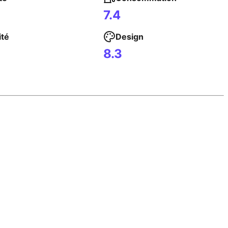
7.4
ité
Design
8.3