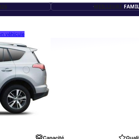
20
ES
026
MEILLEURE
FAMIL
ES
26
n véhicule
ES
Capacité
Quali