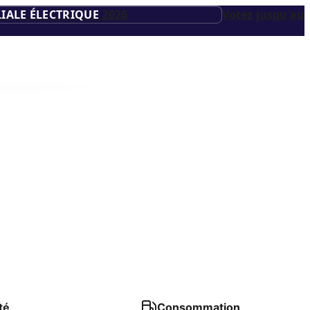
IALE ÉLECTRIQUE
2026
Votez jusqu'au
té
Consommation