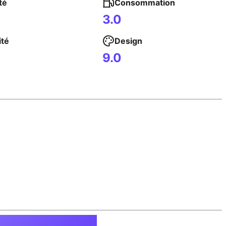
té
Consommation
3.0
ité
Design
9.0