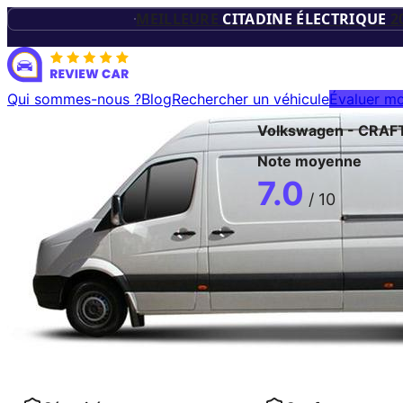
TROPHÉES D
MEILLEURE
CITADINE ÉLECTRIQUE
2
VÉHICUL
Qui sommes-nous ?
Blog
Rechercher un véhicule
Évaluer mo
Volkswagen
-
CRAF
ÉLECTRIQU
Note moyenne
7.0
/ 10