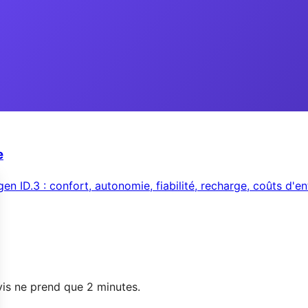
e
n ID.3 : confort, autonomie, fiabilité, recharge, coûts d'en
vis ne prend que 2 minutes.