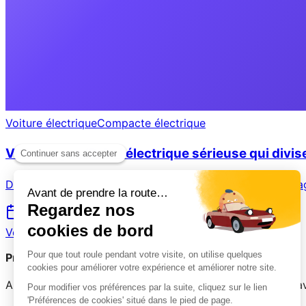
Voiture électrique
Compacte électrique
Volkswagen ID.3 : l'électrique sérieuse qui divis
Découvrez les avis certifiés des propriétaires de Volkswage
6 juillet 2026
Voir plus →
Prêt(e) à partager votre expérience ?
Aidez les autres conducteurs à faire le bon choix. Votre a