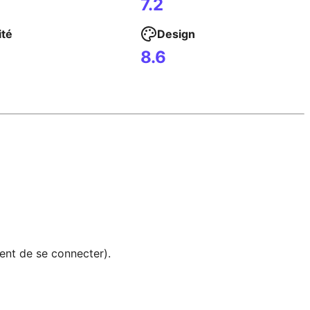
7.2
ité
Design
8.6
vent de se connecter).