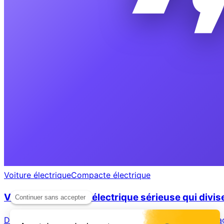
Voiture électrique
Compacte électrique
Volkswagen ID.3 : l'électrique sérieuse qui divis
Découvrez les avis certifiés des propriétaires de Volkswage