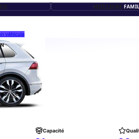
20
ES
026
MEILLEURE
FAMIL
ES
26
n véhicule
AN
ES
Capacité
Quali