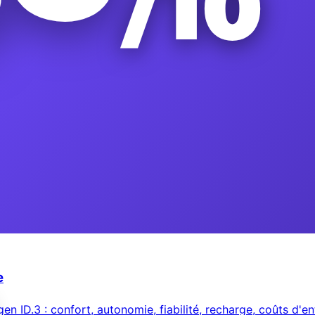
e
n ID.3 : confort, autonomie, fiabilité, recharge, coûts d'en