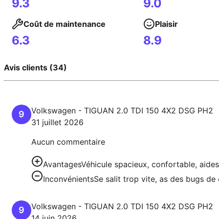
9.3
9.0
Coût de maintenance
Plaisir
6.3
8.9
Avis clients (34)
Volkswagen
-
TIGUAN
2.0 TDI 150 4X2 DSG PH2
9
31 juillet 2026
Aucun commentaire
Avantages
Véhicule spacieux, confortable, aides
Inconvénients
Se salit trop vite, as des bugs de
Volkswagen
-
TIGUAN
2.0 TDI 150 4X2 DSG PH2
9
14 juin 2026