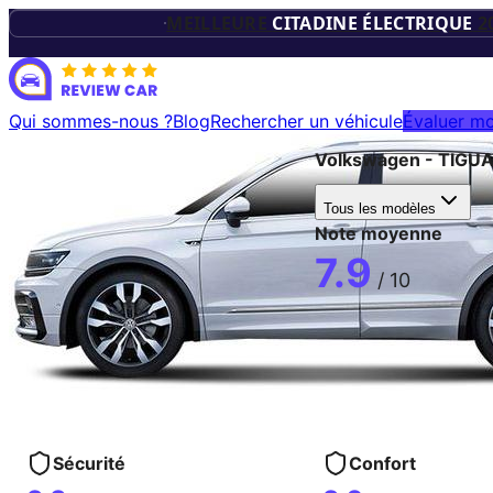
TROPHÉES D
MEILLEURE
CITADINE ÉLECTRIQUE
2
VÉHICUL
Qui sommes-nous ?
Blog
Rechercher un véhicule
Évaluer mo
Volkswagen
-
TIGU
ÉLECTRIQU
Tous les modèles
Note moyenne
7.9
/ 10
Sécurité
Confort