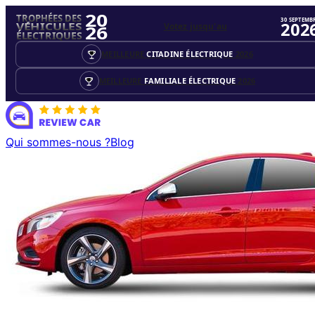
20
TROPHÉES DES
30 SEPTEMB
202
Votez jusqu'au
VÉHICULES
26
ÉLECTRIQUES
MEILLEURE
CITADINE ÉLECTRIQUE
2026
MEILLEURE
FAMILIALE ÉLECTRIQUE
2026
Qui sommes-nous ?
Blog