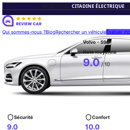
TROPHÉES D
MEILLEURE
CITADINE ÉLECTRIQUE
2
VÉHICUL
Qui sommes-nous ?
Blog
Rechercher un véhicule
Évaluer mo
Volvo
-
S90
ÉLECTRIQU
Note moyenne
9.0
/ 10
Sécurité
Confort
9.0
10.0