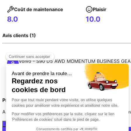
Coût de maintenance
Plaisir
8.0
10.0
Avis clients (1)
Volvo
-
S90
D5 AWD MOMENTUM BUSINESS GEA
9
15 octobre 2025
C'est un plaisir de conduire cette voiture
Prêt(e) à partager votre expérience ?
Aidez les autres conducteurs à faire le bon choix. Votre a
Évaluer mon véhicule en 2 minutes