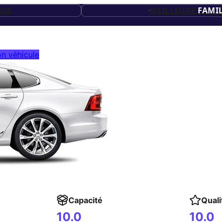
20
ES
026
MEILLEURE
FAMIL
ES
26
n véhicule
ES
Capacité
Quali
10.0
10.0