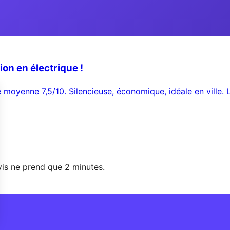
ion en électrique !
 moyenne 7,5/10. Silencieuse, économique, idéale en ville. 
vis ne prend que 2 minutes.