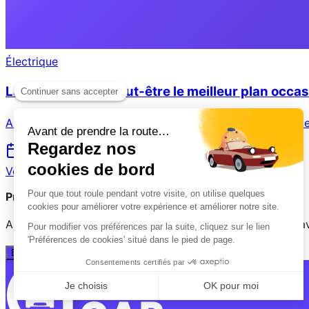
Électrique
La Renault ZOE : peut-être le meilleur plan occas
Analyse de 42 retours certifiés de propriétaires ZOE. Note
12 juin 2026
Voir plus →
Prêt(e) à partager votre expérience ?
Aidez les autres conducteurs à faire le bon choix. Votre a
Évaluer mon véhicule en 2 minutes